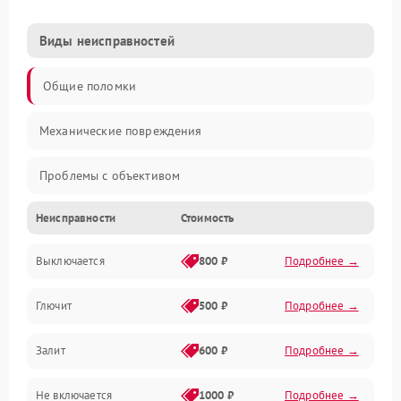
Виды неисправностей
Общие поломки
Механические повреждения
Проблемы с объективом
Неисправности
Стоимость
Электронные ошибки
Выключается
800 ₽
Подробнее →
Механические проблемы
Глючит
500 ₽
Подробнее →
Матрица и оптика
Залит
600 ₽
Подробнее →
Питание и питание цепей
Не включается
1000 ₽
Подробнее →
Проблемы с картами памяти