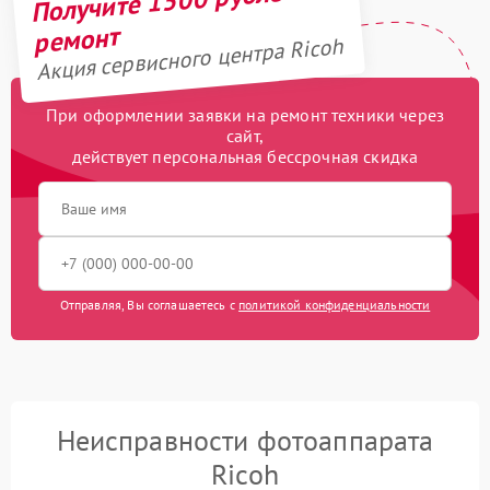
Получите 1500 рублей на
ремонт
Акция сервисного центра Ricoh
При оформлении заявки на ремонт техники через
сайт,
действует персональная бессрочная скидка
Отправляя, Вы соглашаетесь с
политикой конфиденциальности
Неисправности фотоаппарата
Ricoh