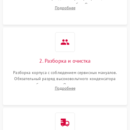
включение, считывание кодов ошибок. Оценка состояния
Подробнее
матрицы и затвора, проверка работы автофокуса и вспышки.
2. Разборка и очистка
Разборка корпуса с соблюдением сервисных мануалов.
Обязательный разряд высоковольтного конденсатора
вспышки для безопасности. Очистка внутренних узлов от
Подробнее
пыли, песка и следов влаги с помощью спецсредств.