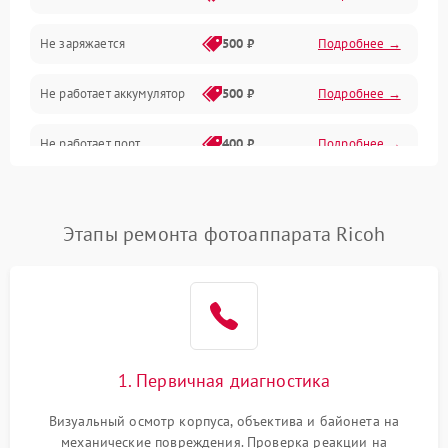
Не заряжается
500 ₽
Подробнее →
Объективы
Не работает аккумулятор
500 ₽
Подробнее →
Программные сбои
Не работает порт
400 ₽
Подробнее →
Коммуникации и интерфейсы
Сломана матрица
800 ₽
Подробнее →
Этапы ремонта фотоаппарата Ricoh
1. Первичная диагностика
Визуальный осмотр корпуса, объектива и байонета на
механические повреждения. Проверка реакции на