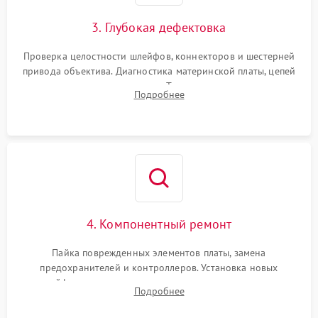
3. Глубокая дефектовка
Проверка целостности шлейфов, коннекторов и шестерней
привода объектива. Диагностика материнской платы, цепей
питания и картоприемника. Тестирование механизма
Подробнее
затвора и блока внутрикамерной стабилизации.
4. Компонентный ремонт
Пайка поврежденных элементов платы, замена
предохранителей и контроллеров. Установка новых
шлейфов, дисплея, механизма затвора или двигателя
Подробнее
автофокуса. Восстановление геометрии тубуса объектива
при заклинивании.