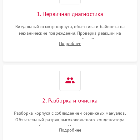
1. Первичная диагностика
Визуальный осмотр корпуса, объектива и байонета на
механические повреждения. Проверка реакции на
включение, считывание кодов ошибок. Оценка состояния
Подробнее
матрицы и затвора, проверка работы автофокуса и вспышки.
2. Разборка и очистка
Разборка корпуса с соблюдением сервисных мануалов.
Обязательный разряд высоковольтного конденсатора
вспышки для безопасности. Очистка внутренних узлов от
Подробнее
пыли, песка и следов влаги с помощью спецсредств.