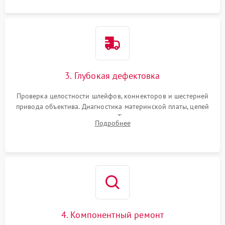
3. Глубокая дефектовка
Проверка целостности шлейфов, коннекторов и шестерней
привода объектива. Диагностика материнской платы, цепей
питания и картоприемника. Тестирование механизма
Подробнее
затвора и блока внутрикамерной стабилизации.
4. Компонентный ремонт