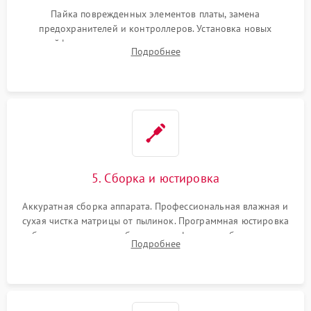
Пайка поврежденных элементов платы, замена
предохранителей и контроллеров. Установка новых
шлейфов, дисплея, механизма затвора или двигателя
Подробнее
автофокуса. Восстановление геометрии тубуса объектива
при заклинивании.
5. Сборка и юстировка
Аккуратная сборка аппарата. Профессиональная влажная и
сухая чистка матрицы от пылинок. Программная юстировка
рабочего отрезка, калибровка автофокуса, стабилизатора и
Подробнее
экспозамера с помощью сервисного ПО.