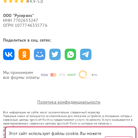
4.9-5.0
ООО "Русервис"
ИНН 7702633247
ОГРН 1077746335776
Поделиться в соц. сетях:
Мы принимаем
все формы оплаты
Политика конфиденциальности
Вся информация на сайте носит исключительно справочный характер.
Товарные знаки используются исключительно для описания устройств, в отношении которых
сервисные центры tgn.ricoh-fixim.ru предоставляют услуги по ремонту. Услуги оказываются в
неавторизованных сервисных центрах tgn.ricoh-fixim.ru, которые не связаны с
правообладателями товарных знаков или их официальными представителями.
Ремонт осуществляется для устройств, уже введенных в гражданский оборот в соответствии
Этот сайт использует файлы cookie. Вы можете
со статьей 1487 ГК РФ.