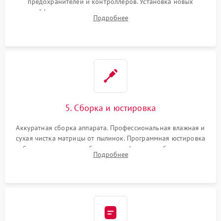
предохранителей и контроллеров. Установка новых
шлейфов, дисплея, механизма затвора или двигателя
Подробнее
автофокуса. Восстановление геометрии тубуса объектива
при заклинивании.
5. Сборка и юстировка
Аккуратная сборка аппарата. Профессиональная влажная и
сухая чистка матрицы от пылинок. Программная юстировка
рабочего отрезка, калибровка автофокуса, стабилизатора и
Подробнее
экспозамера с помощью сервисного ПО.