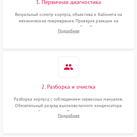
1. Первичная диагностика
Визуальный осмотр корпуса, объектива и байонета на
механические повреждения. Проверка реакции на
включение, считывание кодов ошибок. Оценка состояния
Подробнее
матрицы и затвора, проверка работы автофокуса и вспышки.
2. Разборка и очистка
Разборка корпуса с соблюдением сервисных мануалов.
Обязательный разряд высоковольтного конденсатора
вспышки для безопасности. Очистка внутренних узлов от
Подробнее
пыли, песка и следов влаги с помощью спецсредств.