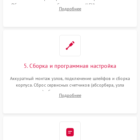
Обязательная очистка блока лазера (LSU), зеркал и тракта
Подробнее
печати от просыпанного тонера и бумажной пыли.
5. Сборка и программная настройка
Аккуратный монтаж узлов, подключение шлейфов и сборка
корпуса. Сброс сервисных счетчиков (абсорбера, узла
закрепления), обновление прошивки и программная
Подробнее
калибровка цветопередачи и позиционирования сканера.