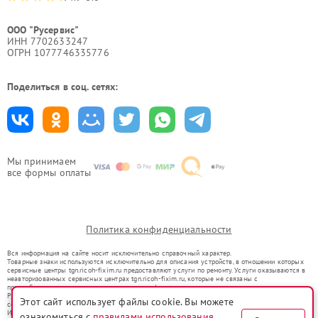
ООО "Русервис"
ИНН 7702633247
ОГРН 1077746335776
Поделиться в соц. сетях:
Мы принимаем
все формы оплаты
Политика конфиденциальности
Вся информация на сайте носит исключительно справочный характер.
Товарные знаки используются исключительно для описания устройств, в отношении которых
сервисные центры tgn.ricoh-fixim.ru предоставляют услуги по ремонту. Услуги оказываются в
неавторизованных сервисных центрах tgn.ricoh-fixim.ru, которые не связаны с
правообладателями товарных знаков или их официальными представителями.
Ремонт осуществляется для устройств, уже введенных в гражданский оборот в соответствии
Этот сайт использует файлы cookie. Вы можете
со статьей 1487 ГК РФ.
Использование товарных знаков не преследует цели индивидуализации услуг или введения
ознакомиться с
правилами использования