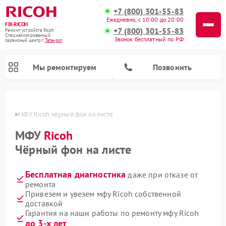
+7 (800) 301-55-83
Ежедневно, с 10:00 до 20:00
FIX-RICOH
+7 (800) 301-55-83
Ремонт устройств Ricoh
Специализированный
Звонок бесплатный по РФ
cервисный центр г.
Таганрог
Мы ремонтируем
Позвонить
нроге
МФУ Ricoh чёрный фон на листе
МФУ
Ricoh
Чёрный фон на листе
Бесплатная диагностика
даже при отказе от
ремонта
Привезем и увезем мфу Ricoh собственной
доставкой
Гарантия на наши работы по ремонту мфу Ricoh
до 3-х лет