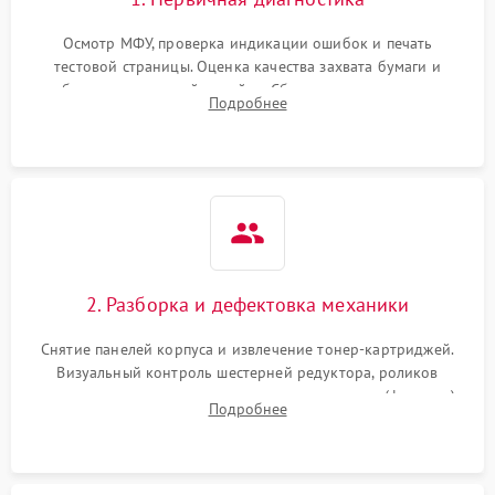
Осмотр МФУ, проверка индикации ошибок и печать
тестовой страницы. Оценка качества захвата бумаги и
работы сканирующей линейки. Сбор данных о замятиях,
Подробнее
дефектах изображения или посторонних шумах при работе.
2. Разборка и дефектовка механики
Снятие панелей корпуса и извлечение тонер-картриджей.
Визуальный контроль шестерней редуктора, роликов
захвата, термопленки и прижимного вала в печи (фьюзере).
Подробнее
Проверка оптики сканера на загрязнения.