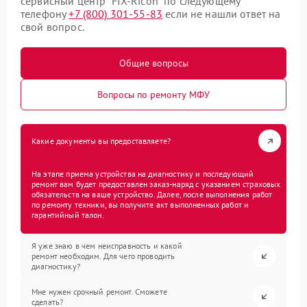
сервисный центр “FIX-Ricoh” по следующему
телефону
+7 (800) 301-55-83
если не нашли ответ на
свой вопрос.
Общие вопросы
Вопросы по ремонту МФУ
Какие документы вы предоставляете?
На этапе приема устройства на диагностику и последующий
ремонт вам будет предоставлен заказ-наряд с указанием страховых
обязательств на ваше устройство. Далее, после выполнения работ
по ремонту техники, вы получите акт выполненных работ и
гарантийный талон.
Я уже знаю в чем неисправность и какой
ремонт необходим. Для чего проводить
диагностику?
Мне нужен срочный ремонт. Сможете
сделать?