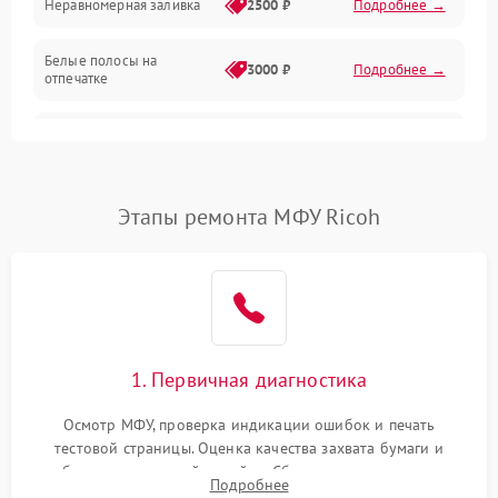
Неравномерная заливка
2500 ₽
Подробнее →
Дисплей и органы управления
Белые полосы на
Изображение
3000 ₽
Подробнее →
отпечатке
Проблемы с механикой
Чёрный фон на листе
3500 ₽
Подробнее →
Питание и запуск
Этапы ремонта МФУ Ricoh
1. Первичная диагностика
Осмотр МФУ, проверка индикации ошибок и печать
тестовой страницы. Оценка качества захвата бумаги и
работы сканирующей линейки. Сбор данных о замятиях,
Подробнее
дефектах изображения или посторонних шумах при работе.