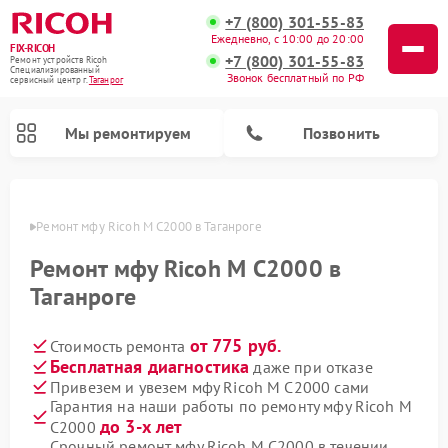
+7 (800) 301-55-83
Ежедневно, с 10:00 до 20:00
FIX-RICOH
+7 (800) 301-55-83
Ремонт устройств Ricoh
Специализированный
Звонок бесплатный по РФ
cервисный центр г.
Таганрог
Мы ремонтируем
Позвонить
нроге
Ремонт мфу Ricoh M C2000 в Таганроге
Ремонт мфу Ricoh M C2000 в
Таганроге
от 775 руб.
Стоимость ремонта
Бесплатная диагностика
даже при отказе
Привезем и увезем мфу Ricoh M C2000 сами
Гарантия на наши работы по ремонту мфу Ricoh M
до 3-х лет
C2000
Срочный ремонт мфу Ricoh M C2000 в течении