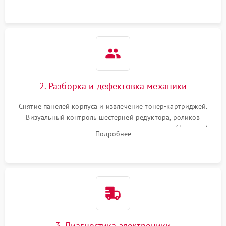
2. Разборка и дефектовка механики
Снятие панелей корпуса и извлечение тонер-картриджей.
Визуальный контроль шестерней редуктора, роликов
захвата, термопленки и прижимного вала в печи (фьюзере).
Подробнее
Проверка оптики сканера на загрязнения.
3. Диагностика электроники