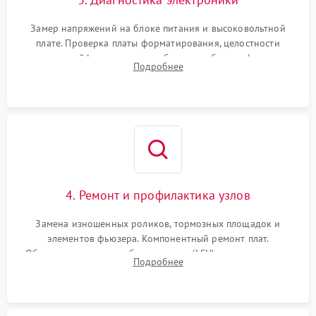
Замер напряжений на блоке питания и высоковольтной
плате. Проверка платы форматирования, целостности
плоских шлейфов сканера и работоспособности флажков и
Подробнее
оптопар (датчиков прохождения бумаги).
4. Ремонт и профилактика узлов
Замена изношенных роликов, тормозных площадок и
элементов фьюзера. Компонентный ремонт плат.
Обязательная очистка блока лазера (LSU), зеркал и тракта
Подробнее
печати от просыпанного тонера и бумажной пыли.