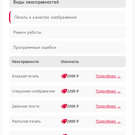
Виды неисправностей
Печать и качество изображения
Режим работы
Программные ошибки
Неисправности
Стоимость
Картриджи и расходники
Бледная печать
2500 ₽
Подробнее →
Сканер и копирование
Смещение изображения
2200 ₽
Подробнее →
Механика и узлы
Двоение текста
2500 ₽
Подробнее →
Программные сбои
Размытая печать
2800 ₽
Подробнее →
Подключение и интерфейсы