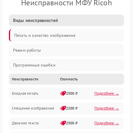
Неисправности МФУ Ricoh
Виды неисправностей
Печать и качество изображения
Режим работы
Программные ошибки
Неисправности
Стоимость
Картриджи и расходники
Бледная печать
2500 ₽
Подробнее →
Сканер и копирование
Смещение изображения
2200 ₽
Подробнее →
Механика и узлы
Двоение текста
2500 ₽
Подробнее →
Программные сбои