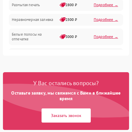
Размытая печать
2800 ₽
Подробнее →
Подключение и интерфейсы
Неравномерная заливка
2500 ₽
Подробнее →
Дисплей и органы управления
Белые полосы на
Изображение
3000 ₽
Подробнее →
отпечатке
Проблемы с механикой
Чёрный фон на листе
3500 ₽
Подробнее →
Питание и запуск
У Вас остались вопросы?
Оставьте заявку, мы свяжемся с Вами в ближайшее
время
Заказать звонок