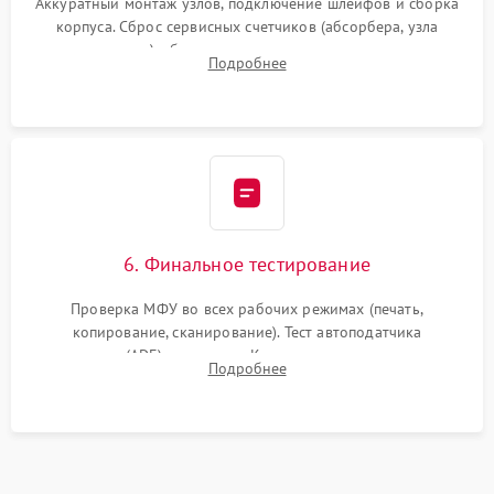
Аккуратный монтаж узлов, подключение шлейфов и сборка
корпуса. Сброс сервисных счетчиков (абсорбера, узла
закрепления), обновление прошивки и программная
Подробнее
калибровка цветопередачи и позиционирования сканера.
6. Финальное тестирование
Проверка МФУ во всех рабочих режимах (печать,
копирование, сканирование). Тест автоподатчика
документов (ADF) и дуплекса. Контроль качества отпечатка
Подробнее
на отсутствие серого фона, полос и надежность запекания
тонера.