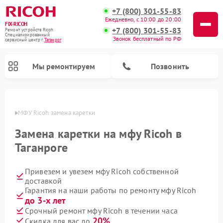
+7 (800) 301-55-83
Ежедневно, с 10:00 до 20:00
FIX-RICOH
+7 (800) 301-55-83
Ремонт устройств Ricoh
Специализированный
Звонок бесплатный по РФ
cервисный центр г.
Таганрог
Мы ремонтируем
Позвонить
нроге
МФУ Ricoh замена каретки
Замена каретки на мфу Ricoh в
Таганроге
Привезем и увезем мфу Ricoh собственной
доставкой
Гарантия на наши работы по ремонту мфу Ricoh
до 3-х лет
Срочный ремонт мфу Ricoh в течении часа
20%
Скидка для вас до