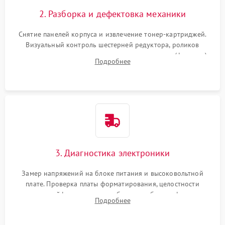
2. Разборка и дефектовка механики
Снятие панелей корпуса и извлечение тонер-картриджей.
Визуальный контроль шестерней редуктора, роликов
захвата, термопленки и прижимного вала в печи (фьюзере).
Подробнее
Проверка оптики сканера на загрязнения.
3. Диагностика электроники
Замер напряжений на блоке питания и высоковольтной
плате. Проверка платы форматирования, целостности
плоских шлейфов сканера и работоспособности флажков и
Подробнее
оптопар (датчиков прохождения бумаги).