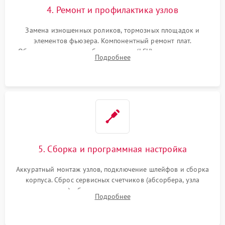
4. Ремонт и профилактика узлов
Замена изношенных роликов, тормозных площадок и
элементов фьюзера. Компонентный ремонт плат.
Обязательная очистка блока лазера (LSU), зеркал и тракта
Подробнее
печати от просыпанного тонера и бумажной пыли.
5. Сборка и программная настройка
Аккуратный монтаж узлов, подключение шлейфов и сборка
корпуса. Сброс сервисных счетчиков (абсорбера, узла
закрепления), обновление прошивки и программная
Подробнее
калибровка цветопередачи и позиционирования сканера.