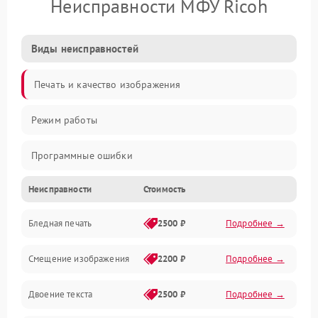
Неисправности МФУ Ricoh
Виды неисправностей
Печать и качество изображения
Режим работы
Программные ошибки
Неисправности
Стоимость
Картриджи и расходники
Бледная печать
2500 ₽
Подробнее →
Сканер и копирование
Смещение изображения
2200 ₽
Подробнее →
Механика и узлы
Двоение текста
2500 ₽
Подробнее →
Программные сбои