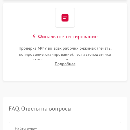
6. Финальное тестирование
Проверка МФУ во всех рабочих режимах (печать,
копирование, сканирование). Тест автоподатчика
документов (ADF) и дуплекса. Контроль качества отпечатка
Подробнее
на отсутствие серого фона, полос и надежность запекания
тонера.
FAQ. Ответы на вопросы