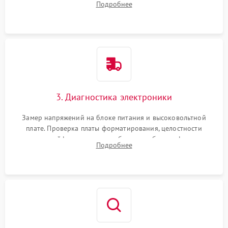
Подробнее
Проверка оптики сканера на загрязнения.
3. Диагностика электроники
Замер напряжений на блоке питания и высоковольтной
плате. Проверка платы форматирования, целостности
плоских шлейфов сканера и работоспособности флажков и
Подробнее
оптопар (датчиков прохождения бумаги).