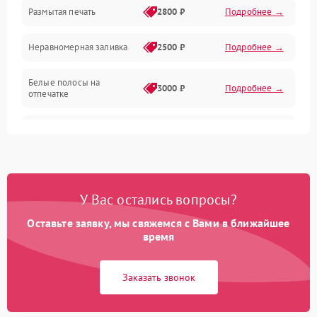
Размытая печать
2800 ₽
Подробнее →
Подключение и интерфейсы
Неравномерная заливка
2500 ₽
Подробнее →
Дисплей и органы управления
Белые полосы на
Изображение
3000 ₽
Подробнее →
отпечатке
Проблемы с механикой
Чёрный фон на листе
3500 ₽
Подробнее →
Питание и запуск
У Вас остались вопросы?
Оставьте заявку, мы свяжемся с Вами в ближайшее
время
Заказать звонок