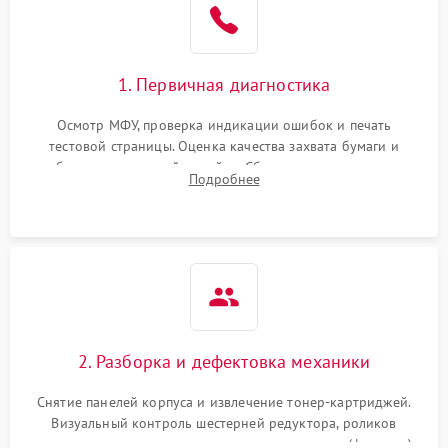
1. Первичная диагностика
Осмотр МФУ, проверка индикации ошибок и печать
тестовой страницы. Оценка качества захвата бумаги и
работы сканирующей линейки. Сбор данных о замятиях,
Подробнее
дефектах изображения или посторонних шумах при работе.
2. Разборка и дефектовка механики
Снятие панелей корпуса и извлечение тонер-картриджей.
Визуальный контроль шестерней редуктора, роликов
захвата, термопленки и прижимного вала в печи (фьюзере).