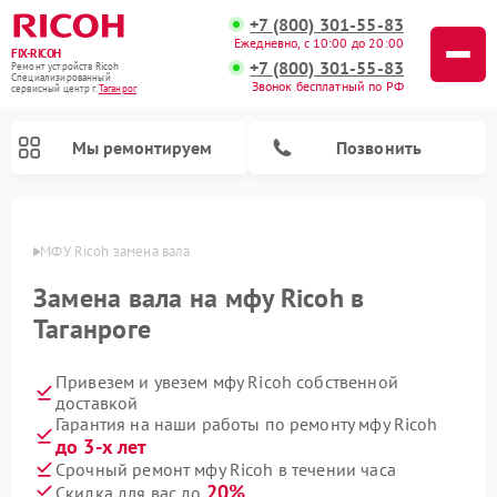
+7 (800) 301-55-83
Ежедневно, с 10:00 до 20:00
FIX-RICOH
+7 (800) 301-55-83
Ремонт устройств Ricoh
Специализированный
Звонок бесплатный по РФ
cервисный центр г.
Таганрог
Мы ремонтируем
Позвонить
нроге
МФУ Ricoh замена вала
Замена вала на мфу Ricoh в
Таганроге
Привезем и увезем мфу Ricoh собственной
доставкой
Гарантия на наши работы по ремонту мфу Ricoh
до 3-х лет
Срочный ремонт мфу Ricoh в течении часа
20%
Скидка для вас до