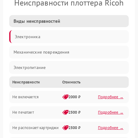
Неисправности плоттера Ricoh
Виды неисправностей
Электроника
Механические повреждения
Электропитание
Неисправности
Стоимость
Работа системы
Не включается
2000 ₽
Подробнее →
Механика
Не печатает
2500 ₽
Подробнее →
Оптика
Не распознает картриджи
2500 ₽
Подробнее →
Программное обеспечение