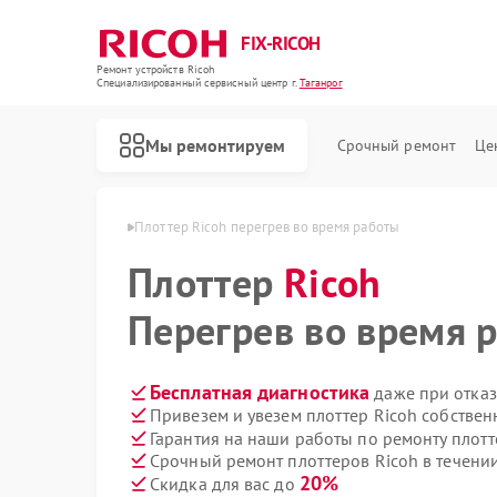
FIX-RICOH
Ремонт устройств Ricoh
Специализированный cервисный центр г.
Таганрог
Мы ремонтируем
Срочный ремонт
Це
в Ricoh в Таганроге
Плоттер Ricoh перегрев во время работы
Плоттер
Ricoh
Перегрев во время 
Бесплатная диагностика
даже при отказ
Привезем и увезем плоттер Ricoh собствен
Гарантия на наши работы по ремонту плот
Срочный ремонт плоттеров Ricoh в течении
20%
Скидка для вас до