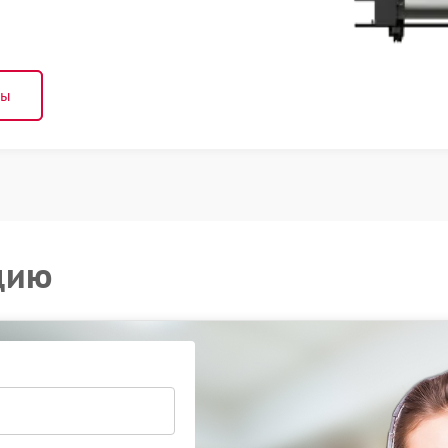
ны
цию