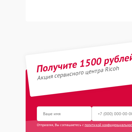
Получите 1500 рубле
Акция сервисного центра Ricoh
Отправляя, Вы соглашаетесь с
политикой конфиденциально