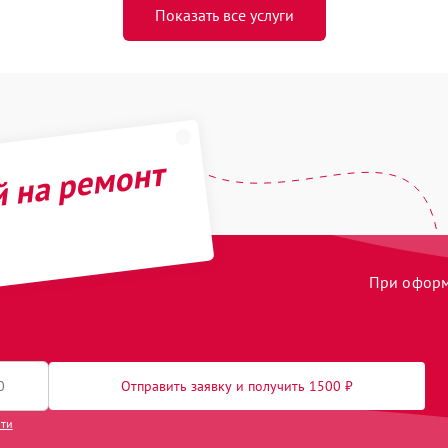
Показать все услуги
й на ремонт
При оформл
Отправить заявку и получить 1500 ₽
сти