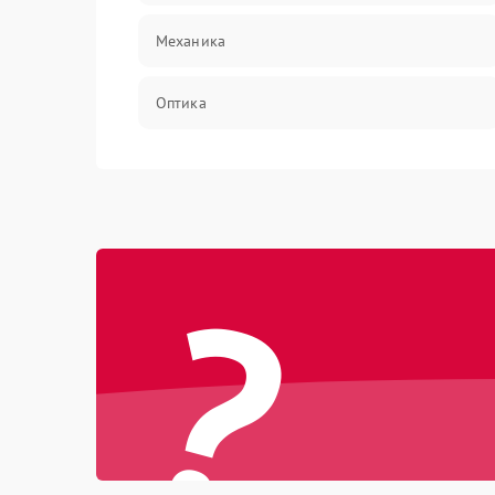
Механика
Оптика
Программное обеспечение
Корпус/Герметичность
?
Интерфейсы
Электронные компоненты