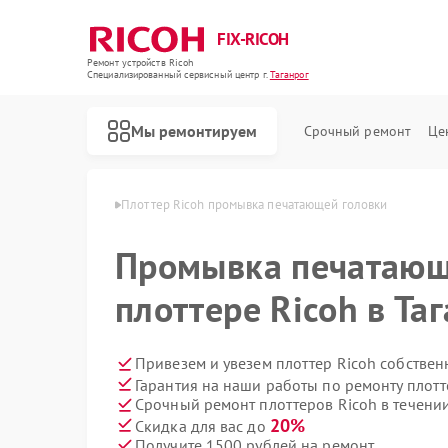
FIX-RICOH
Ремонт устройств Ricoh
Специализированный cервисный центр г.
Таганрог
Мы ремонтируем
Срочный ремонт
Це
в Ricoh в Таганроге
Плоттер Ricoh промывка печатающей головки
Промывка печатающ
плоттере Ricoh в Та
Привезем и увезем плоттер Ricoh собствен
Гарантия на наши работы по ремонту плот
Срочный ремонт плоттеров Ricoh в течении
20%
Скидка для вас до
Получите 1500 рублей на ремонт