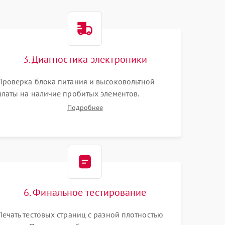
3. Диагностика электроники
Проверка блока питания и высоковольтной
платы на наличие пробитых элементов.
Тестирование платы форматирования,
Подробнее
целостности шлейфов, контактов картриджа и
оптопар (датчиков прохождения и наличия
бумаги).
6. Финальное тестирование
Печать тестовых страниц с разной плотностью