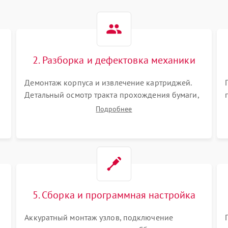
2. Разборка и дефектовка механики
Демонтаж корпуса и извлечение картриджей.
Детальный осмотр тракта прохождения бумаги,
шестерней привода, роликов захвата и узла
Подробнее
термозакрепления (фьюзера). Поиск
.
физического износа и повреждений деталей.
5. Сборка и программная настройка
Аккуратный монтаж узлов, подключение