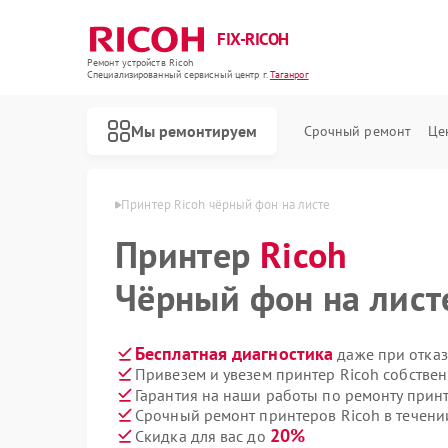
FIX-RICOH
Ремонт устройств Ricoh
Специализированный cервисный центр г.
Таганрог
Мы ремонтируем
Срочный ремонт
Це
в Ricoh в Таганроге
Принтер Ricoh чёрный фон на листе
Принтер
Ricoh
Чёрный фон на лист
Бесплатная диагностика
даже при отказ
Привезем и увезем принтер Ricoh собстве
Гарантия на наши работы по ремонту прин
Срочный ремонт принтеров Ricoh в течени
20%
Скидка для вас до