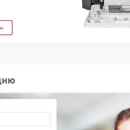
ны
цию