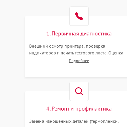
1. Первичная диагностика
Внешний осмотр принтера, проверка
индикаторов и печать тестового листа. Оценка
работы механизма подачи бумаги, выявление
Подробнее
посторонних шумов, замятий и первичный
анализ дефектов печати (полосы, фон, пробелы)
4. Ремонт и профилактика
Замена изношенных деталей (термопленки,