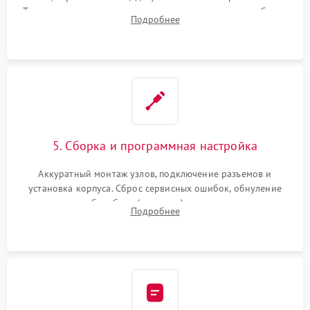
Тщательная очистка тракта печати, контактов и линз блока
Подробнее
лазера (LSU) от просыпанного тонера и пыли.
5. Сборка и программная настройка
Аккуратный монтаж узлов, подключение разъемов и
установка корпуса. Сброс сервисных ошибок, обнуление
счетчиков абсорбера (памперса) или узла переноса,
Подробнее
обновление прошивки и программная калибровка аппарата.