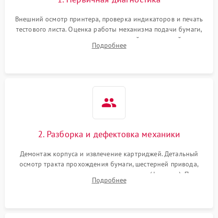
Внешний осмотр принтера, проверка индикаторов и печать
тестового листа. Оценка работы механизма подачи бумаги,
выявление посторонних шумов, замятий и первичный анализ
Подробнее
дефектов печати (полосы, фон, пробелы).
2. Разборка и дефектовка механики
Демонтаж корпуса и извлечение картриджей. Детальный
осмотр тракта прохождения бумаги, шестерней привода,
роликов захвата и узла термозакрепления (фьюзера). Поиск
Подробнее
физического износа и повреждений деталей.