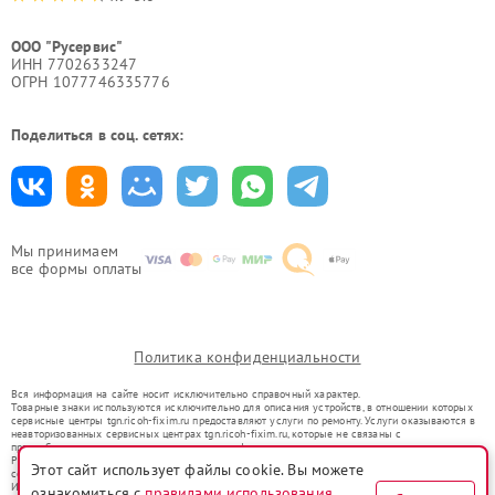
ООО "Русервис"
ИНН 7702633247
ОГРН 1077746335776
Поделиться в соц. сетях:
Мы принимаем
все формы оплаты
Политика конфиденциальности
Вся информация на сайте носит исключительно справочный характер.
Товарные знаки используются исключительно для описания устройств, в отношении которых
сервисные центры tgn.ricoh-fixim.ru предоставляют услуги по ремонту. Услуги оказываются в
неавторизованных сервисных центрах tgn.ricoh-fixim.ru, которые не связаны с
правообладателями товарных знаков или их официальными представителями.
Ремонт осуществляется для устройств, уже введенных в гражданский оборот в соответствии
Этот сайт использует файлы cookie. Вы можете
со статьей 1487 ГК РФ.
Использование товарных знаков не преследует цели индивидуализации услуг или введения
ознакомиться с
правилами использования