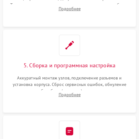
Тщательная очистка тракта печати, контактов и линз блока
Подробнее
лазера (LSU) от просыпанного тонера и пыли.
5. Сборка и программная настройка
Аккуратный монтаж узлов, подключение разъемов и
установка корпуса. Сброс сервисных ошибок, обнуление
счетчиков абсорбера (памперса) или узла переноса,
Подробнее
обновление прошивки и программная калибровка аппарата.