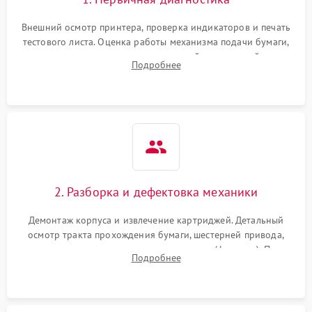
Внешний осмотр принтера, проверка индикаторов и печать
тестового листа. Оценка работы механизма подачи бумаги,
выявление посторонних шумов, замятий и первичный анализ
Подробнее
дефектов печати (полосы, фон, пробелы).
2. Разборка и дефектовка механики
Демонтаж корпуса и извлечение картриджей. Детальный
осмотр тракта прохождения бумаги, шестерней привода,
роликов захвата и узла термозакрепления (фьюзера). Поиск
Подробнее
физического износа и повреждений деталей.