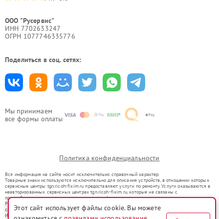
ООО "Русервис"
ИНН 7702633247
ОГРН 1077746335776
Поделиться в соц. сетях:
Мы принимаем
все формы оплаты
Политика конфиденциальности
Вся информация на сайте носит исключительно справочный характер.
Товарные знаки используются исключительно для описания устройств, в отношении которых
сервисные центры tgn.ricoh-fixim.ru предоставляют услуги по ремонту. Услуги оказываются в
неавторизованных сервисных центрах tgn.ricoh-fixim.ru, которые не связаны с
правообладателями товарных знаков или их официальными представителями.
Ремонт осуществляется для устройств, уже введенных в гражданский оборот в соответствии
Этот сайт использует файлы cookie. Вы можете
со статьей 1487 ГК РФ.
Использование товарных знаков не преследует цели индивидуализации услуг или введения
ознакомиться с
правилами использования