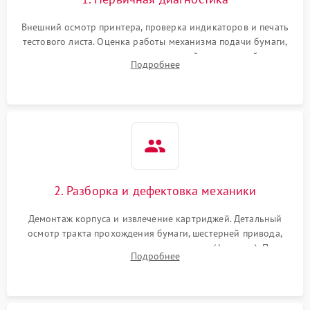
Внешний осмотр принтера, проверка индикаторов и печать
тестового листа. Оценка работы механизма подачи бумаги,
выявление посторонних шумов, замятий и первичный анализ
Подробнее
дефектов печати (полосы, фон, пробелы).
2. Разборка и дефектовка механики
Демонтаж корпуса и извлечение картриджей. Детальный
осмотр тракта прохождения бумаги, шестерней привода,
роликов захвата и узла термозакрепления (фьюзера). Поиск
Подробнее
физического износа и повреждений деталей.