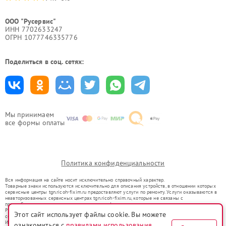
ООО "Русервис"
ИНН 7702633247
ОГРН 1077746335776
Поделиться в соц. сетях:
Мы принимаем
все формы оплаты
Политика конфиденциальности
Вся информация на сайте носит исключительно справочный характер.
Товарные знаки используются исключительно для описания устройств, в отношении которых
сервисные центры tgn.ricoh-fixim.ru предоставляют услуги по ремонту. Услуги оказываются в
неавторизованных сервисных центрах tgn.ricoh-fixim.ru, которые не связаны с
правообладателями товарных знаков или их официальными представителями.
Ремонт осуществляется для устройств, уже введенных в гражданский оборот в соответствии
Этот сайт использует файлы cookie. Вы можете
со статьей 1487 ГК РФ.
Использование товарных знаков не преследует цели индивидуализации услуг или введения
ознакомиться с
правилами использования