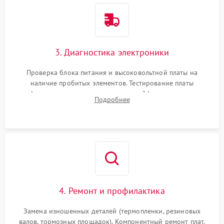
3. Диагностика электроники
Проверка блока питания и высоковольтной платы на
наличие пробитых элементов. Тестирование платы
форматирования, целостности шлейфов, контактов
Подробнее
картриджа и оптопар (датчиков прохождения и наличия
бумаги).
4. Ремонт и профилактика
Замена изношенных деталей (термопленки, резиновых
валов, тормозных площадок). Компонентный ремонт плат.