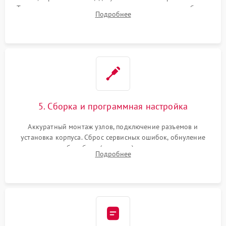
Тщательная очистка тракта печати, контактов и линз блока
Подробнее
лазера (LSU) от просыпанного тонера и пыли.
5. Сборка и программная настройка
Аккуратный монтаж узлов, подключение разъемов и
установка корпуса. Сброс сервисных ошибок, обнуление
счетчиков абсорбера (памперса) или узла переноса,
Подробнее
обновление прошивки и программная калибровка аппарата.