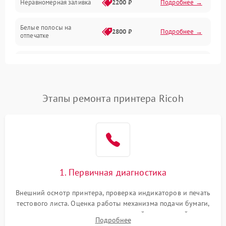
Неравномерная заливка
2200 ₽
Подробнее →
Режим работы
Белые полосы на
Питание и запуск
2800 ₽
Подробнее →
отпечатке
Изображение
Чёрный фон на листе
3000 ₽
Подробнее →
Перекос изображения
2000 ₽
Подробнее →
Этапы ремонта принтера Ricoh
1. Первичная диагностика
Внешний осмотр принтера, проверка индикаторов и печать
тестового листа. Оценка работы механизма подачи бумаги,
выявление посторонних шумов, замятий и первичный анализ
Подробнее
дефектов печати (полосы, фон, пробелы).