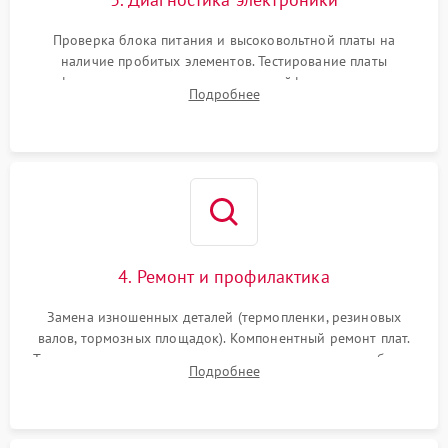
Проверка блока питания и высоковольтной платы на
наличие пробитых элементов. Тестирование платы
форматирования, целостности шлейфов, контактов
Подробнее
картриджа и оптопар (датчиков прохождения и наличия
бумаги).
4. Ремонт и профилактика
Замена изношенных деталей (термопленки, резиновых
валов, тормозных площадок). Компонентный ремонт плат.
Тщательная очистка тракта печати, контактов и линз блока
Подробнее
лазера (LSU) от просыпанного тонера и пыли.