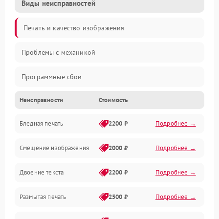
Виды неисправностей
Печать и качество изображения
Проблемы с механикой
Программные сбои
Неисправности
Стоимость
Программные ошибки
Бледная печать
2200 ₽
Подробнее →
Картриджи и расходники
Смещение изображения
2000 ₽
Подробнее →
Механика и узлы
Двоение текста
2200 ₽
Подробнее →
Подключение и интерфейсы
Размытая печать
2500 ₽
Подробнее →
Панель управления и индикация