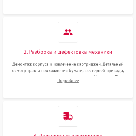
2. Разборка и дефектовка механики
Демонтаж корпуса и извлечение картриджей. Детальный
осмотр тракта прохождения бумаги, шестерней привода,
роликов захвата и узла термозакрепления (фьюзера). Поиск
Подробнее
физического износа и повреждений деталей.
3. Диагностика электроники