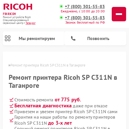
+7 (800) 301-55-83
Ежедневно, с 10:00 до 20:00
FIX-RICOH
+7 (800) 301-55-83
Ремонт устройств Ricoh
Специализированный
Звонок бесплатный по РФ
cервисный центр г.
Таганрог
Мы ремонтируем
Позвонить
нроге
Ремонт принтера Ricoh SP C311N в Таганроге
Ремонт принтера Ricoh SP C311N в
Таганроге
от 775 руб.
Стоимость ремонта
Бесплатная диагностика
даже при отказе
Привезем и увезем принтер Ricoh SP C311N сами
Гарантия на наши работы по ремонту принтеров
до 3-х лет
Ricoh SP C311N
Срочный ремонт принтеров Ricoh SP C311N в