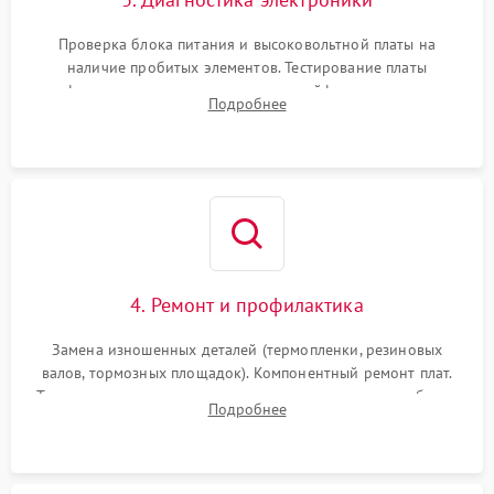
Проверка блока питания и высоковольтной платы на
наличие пробитых элементов. Тестирование платы
форматирования, целостности шлейфов, контактов
Подробнее
картриджа и оптопар (датчиков прохождения и наличия
бумаги).
4. Ремонт и профилактика
Замена изношенных деталей (термопленки, резиновых
валов, тормозных площадок). Компонентный ремонт плат.
Тщательная очистка тракта печати, контактов и линз блока
Подробнее
лазера (LSU) от просыпанного тонера и пыли.