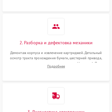
2. Разборка и дефектовка механики
Демонтаж корпуса и извлечение картриджей. Детальный
осмотр тракта прохождения бумаги, шестерней привода,
роликов захвата и узла термозакрепления (фьюзера). Поиск
Подробнее
физического износа и повреждений деталей.
3. Диагностика электроники