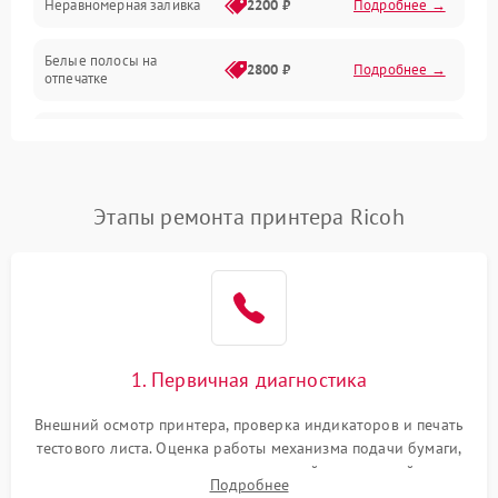
Неравномерная заливка
2200 ₽
Подробнее →
Режим работы
Белые полосы на
Питание и запуск
2800 ₽
Подробнее →
отпечатке
Изображение
Чёрный фон на листе
3000 ₽
Подробнее →
Перекос изображения
2000 ₽
Подробнее →
Этапы ремонта принтера Ricoh
1. Первичная диагностика
Внешний осмотр принтера, проверка индикаторов и печать
тестового листа. Оценка работы механизма подачи бумаги,
выявление посторонних шумов, замятий и первичный анализ
Подробнее
дефектов печати (полосы, фон, пробелы).