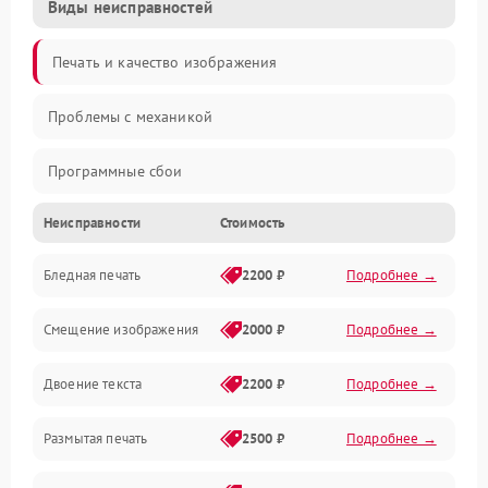
Виды неисправностей
Печать и качество изображения
Проблемы с механикой
Программные сбои
Неисправности
Стоимость
Программные ошибки
Бледная печать
2200 ₽
Подробнее →
Картриджи и расходники
Смещение изображения
2000 ₽
Подробнее →
Механика и узлы
Двоение текста
2200 ₽
Подробнее →
Подключение и интерфейсы
Размытая печать
2500 ₽
Подробнее →
Панель управления и индикация