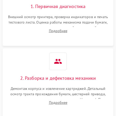
1. Первичная диагностика
Внешний осмотр принтера, проверка индикаторов и печать
тестового листа. Оценка работы механизма подачи бумаги,
выявление посторонних шумов, замятий и первичный анализ
Подробнее
дефектов печати (полосы, фон, пробелы).
2. Разборка и дефектовка механики
Демонтаж корпуса и извлечение картриджей. Детальный
осмотр тракта прохождения бумаги, шестерней привода,
роликов захвата и узла термозакрепления (фьюзера). Поиск
Подробнее
физического износа и повреждений деталей.