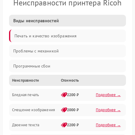
Неисправности принтера Ricoh
Виды неисправностей
Печать и качество изображения
Проблемы с механикой
Программные сбои
Неисправности
Стоимость
Программные ошибки
Бледная печать
2200 ₽
Подробнее →
Картриджи и расходники
Смещение изображения
2000 ₽
Подробнее →
Механика и узлы
Двоение текста
2200 ₽
Подробнее →
Подключение и интерфейсы