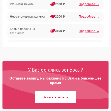
Размытая печать
2500 ₽
Подробнее →
Панель управления и индикация
Неравномерная заливка
2200 ₽
Подробнее →
Режим работы
Белые полосы на
Питание и запуск
2800 ₽
Подробнее →
отпечатке
Изображение
Чёрный фон на листе
3000 ₽
Подробнее →
Перекос изображения
2000 ₽
Подробнее →
У Вас остались вопросы?
Оставьте заявку, мы свяжемся с Вами в ближайшее
время
Заказать звонок