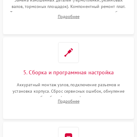
Замена изношенных деталей (термопленки, резиновых
валов, тормозных площадок). Компонентный ремонт плат.
Тщательная очистка тракта печати, контактов и линз блока
Подробнее
лазера (LSU) от просыпанного тонера и пыли.
5. Сборка и программная настройка
Аккуратный монтаж узлов, подключение разъемов и
установка корпуса. Сброс сервисных ошибок, обнуление
счетчиков абсорбера (памперса) или узла переноса,
Подробнее
обновление прошивки и программная калибровка аппарата.