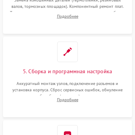
Замена изношенных деталей (термопленки, резиновых
валов, тормозных площадок). Компонентный ремонт плат.
Тщательная очистка тракта печати, контактов и линз блока
Подробнее
лазера (LSU) от просыпанного тонера и пыли.
5. Сборка и программная настройка
Аккуратный монтаж узлов, подключение разъемов и
установка корпуса. Сброс сервисных ошибок, обнуление
счетчиков абсорбера (памперса) или узла переноса,
Подробнее
обновление прошивки и программная калибровка аппарата.