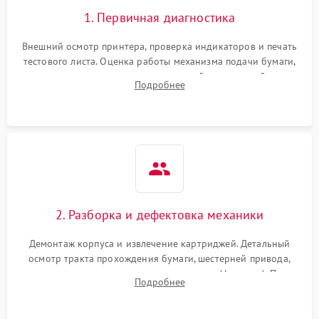
1. Первичная диагностика
Внешний осмотр принтера, проверка индикаторов и печать
тестового листа. Оценка работы механизма подачи бумаги,
выявление посторонних шумов, замятий и первичный анализ
Подробнее
дефектов печати (полосы, фон, пробелы).
2. Разборка и дефектовка механики
Демонтаж корпуса и извлечение картриджей. Детальный
осмотр тракта прохождения бумаги, шестерней привода,
роликов захвата и узла термозакрепления (фьюзера). Поиск
Подробнее
физического износа и повреждений деталей.