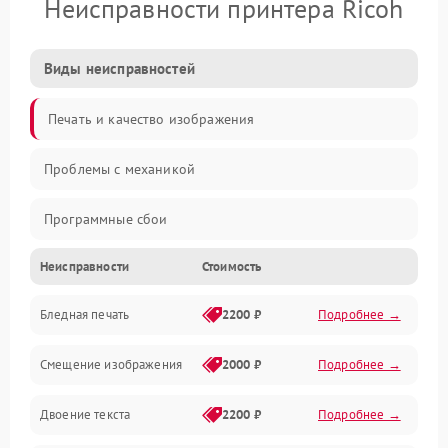
Неисправности принтера Ricoh
Виды неисправностей
Печать и качество изображения
Проблемы с механикой
Программные сбои
Неисправности
Стоимость
Программные ошибки
Бледная печать
2200 ₽
Подробнее →
Картриджи и расходники
Смещение изображения
2000 ₽
Подробнее →
Механика и узлы
Двоение текста
2200 ₽
Подробнее →
Подключение и интерфейсы