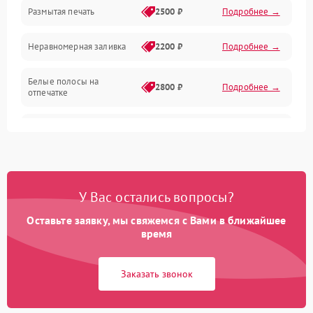
Размытая печать
2500 ₽
Подробнее →
Панель управления и индикация
Неравномерная заливка
2200 ₽
Подробнее →
Режим работы
Белые полосы на
Питание и запуск
2800 ₽
Подробнее →
отпечатке
Изображение
Чёрный фон на листе
3000 ₽
Подробнее →
Перекос изображения
2000 ₽
Подробнее →
У Вас остались вопросы?
Оставьте заявку, мы свяжемся с Вами в ближайшее
время
Заказать звонок