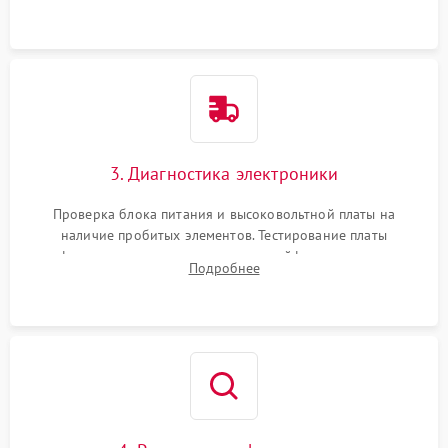
физического износа и повреждений деталей.
3. Диагностика электроники
Проверка блока питания и высоковольтной платы на
наличие пробитых элементов. Тестирование платы
форматирования, целостности шлейфов, контактов
Подробнее
картриджа и оптопар (датчиков прохождения и наличия
бумаги).