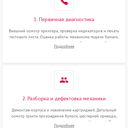
1. Первичная диагностика
Внешний осмотр принтера, проверка индикаторов и печать
тестового листа. Оценка работы механизма подачи бумаги,
выявление посторонних шумов, замятий и первичный анализ
Подробнее
дефектов печати (полосы, фон, пробелы).
2. Разборка и дефектовка механики
Демонтаж корпуса и извлечение картриджей. Детальный
осмотр тракта прохождения бумаги, шестерней привода,
роликов захвата и узла термозакрепления (фьюзера). Поиск
Подробнее