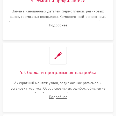
4. Ремонт и профилактика
Замена изношенных деталей (термопленки, резиновых
валов, тормозных площадок). Компонентный ремонт плат.
Тщательная очистка тракта печати, контактов и линз блока
Подробнее
лазера (LSU) от просыпанного тонера и пыли.
5. Сборка и программная настройка
Аккуратный монтаж узлов, подключение разъемов и
установка корпуса. Сброс сервисных ошибок, обнуление
счетчиков абсорбера (памперса) или узла переноса,
Подробнее
обновление прошивки и программная калибровка аппарата.