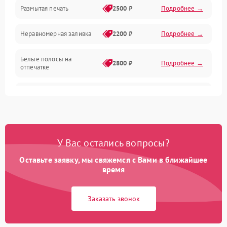
Размытая печать
2500 ₽
Подробнее →
Панель управления и индикация
Неравномерная заливка
2200 ₽
Подробнее →
Режим работы
Белые полосы на
Питание и запуск
2800 ₽
Подробнее →
отпечатке
Изображение
Чёрный фон на листе
3000 ₽
Подробнее →
Перекос изображения
2000 ₽
Подробнее →
У Вас остались вопросы?
Оставьте заявку, мы свяжемся с Вами в ближайшее
время
Заказать звонок