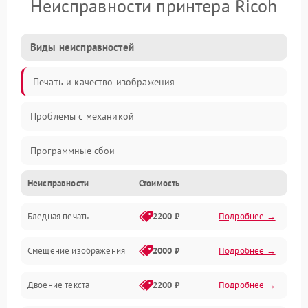
Неисправности принтера Ricoh
Виды неисправностей
Печать и качество изображения
Проблемы с механикой
Программные сбои
Неисправности
Стоимость
Программные ошибки
Бледная печать
2200 ₽
Подробнее →
Картриджи и расходники
Смещение изображения
2000 ₽
Подробнее →
Механика и узлы
Двоение текста
2200 ₽
Подробнее →
Подключение и интерфейсы