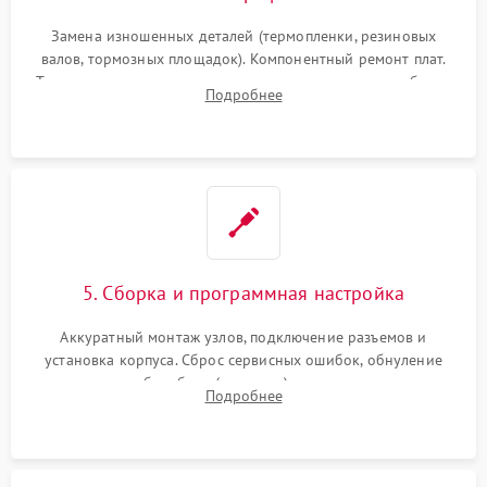
Замена изношенных деталей (термопленки, резиновых
валов, тормозных площадок). Компонентный ремонт плат.
Тщательная очистка тракта печати, контактов и линз блока
Подробнее
лазера (LSU) от просыпанного тонера и пыли.
5. Сборка и программная настройка
Аккуратный монтаж узлов, подключение разъемов и
установка корпуса. Сброс сервисных ошибок, обнуление
счетчиков абсорбера (памперса) или узла переноса,
Подробнее
обновление прошивки и программная калибровка аппарата.