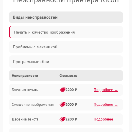
Виды неисправностей
Печать и качество изображения
Проблемы с механикой
Программные сбои
Неисправности
Стоимость
Программные ошибки
Бледная печать
2200 ₽
Подробнее →
Картриджи и расходники
Смещение изображения
2000 ₽
Подробнее →
Механика и узлы
Двоение текста
2200 ₽
Подробнее →
Подключение и интерфейсы