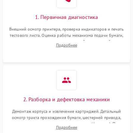
1. Первичная диагностика
Внешний осмотр принтера, проверка индикаторов и печать
тестового листа. Оценка работы механизма подачи бумаги,
выявление посторонних шумов, замятий и первичный анализ
Подробнее
дефектов печати (полосы, фон, пробелы).
2. Разборка и дефектовка механики
Демонтаж корпуса и извлечение картриджей. Детальный
осмотр тракта прохождения бумаги, шестерней привода,
роликов захвата и узла термозакрепления (фьюзера). Поиск
Подробнее
физического износа и повреждений деталей.