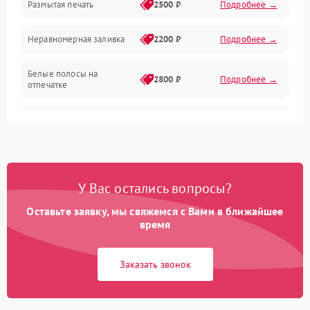
Размытая печать
2500 ₽
Подробнее →
Панель управления и индикация
Неравномерная заливка
2200 ₽
Подробнее →
Режим работы
Белые полосы на
Питание и запуск
2800 ₽
Подробнее →
отпечатке
Изображение
Чёрный фон на листе
3000 ₽
Подробнее →
Перекос изображения
2000 ₽
Подробнее →
У Вас остались вопросы?
Оставьте заявку, мы свяжемся с Вами в ближайшее
время
Заказать звонок