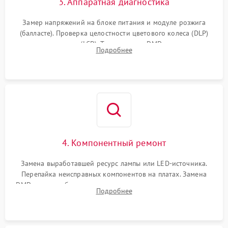
3. Аппаратная диагностика
Замер напряжений на блоке питания и модуле розжига
(балласте). Проверка целостности цветового колеса (DLP)
или поляризаторов (LCD). Тестирование DMD-чипа, датчиков
Подробнее
температуры и оптопар с помощью мультиметра и
осциллографа.
4. Компонентный ремонт
Замена выработавшей ресурс лампы или LED-источника.
Перепайка неисправных компонентов на платах. Замена
DMD-чипа при битых пикселях, установка нового цветового
Подробнее
колеса или восстановление сгоревших поляризационных
пленок.