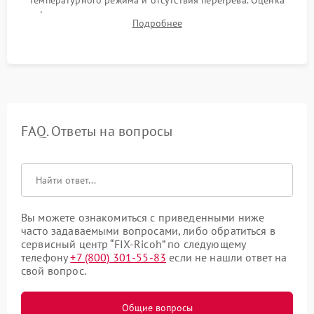
температурного режима и отсутствия перегрева. Оценка
фокуса, контрастности и цветопередачи на тестовых
Подробнее
таблицах. Проверка работы всех видеовходов и кнопок
управления.
FAQ. Ответы на вопросы
Вы можете ознакомиться с приведенными ниже
часто задаваемыми вопросами, либо обратиться в
сервисный центр “FIX-Ricoh” по следующему
телефону
+7 (800) 301-55-83
если не нашли ответ на
свой вопрос.
Общие вопросы