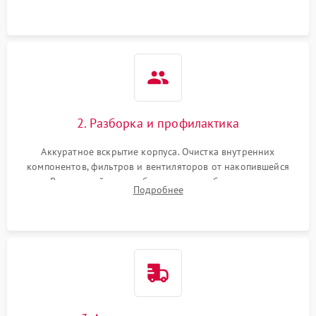
системы охлаждения по уровню шума вентиляторов.
2. Разборка и профилактика
Аккуратное вскрытие корпуса. Очистка внутренних
компонентов, фильтров и вентиляторов от накопившейся
пыли. Визуальный осмотр блока питания, балласта лампы и
Подробнее
материнской платы на наличие прогаров или вздутых
элементов.