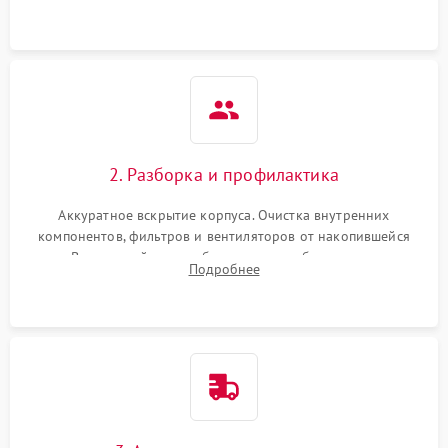
системы охлаждения по уровню шума вентиляторов.
2. Разборка и профилактика
Аккуратное вскрытие корпуса. Очистка внутренних
компонентов, фильтров и вентиляторов от накопившейся
пыли. Визуальный осмотр блока питания, балласта лампы и
Подробнее
материнской платы на наличие прогаров или вздутых
элементов.