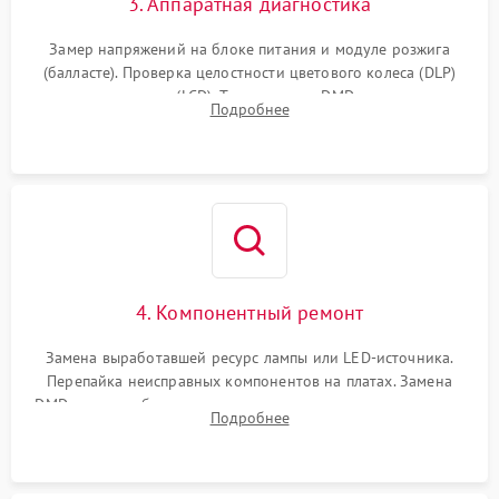
3. Аппаратная диагностика
Замер напряжений на блоке питания и модуле розжига
(балласте). Проверка целостности цветового колеса (DLP)
или поляризаторов (LCD). Тестирование DMD-чипа, датчиков
Подробнее
температуры и оптопар с помощью мультиметра и
осциллографа.
4. Компонентный ремонт
Замена выработавшей ресурс лампы или LED-источника.
Перепайка неисправных компонентов на платах. Замена
DMD-чипа при битых пикселях, установка нового цветового
Подробнее
колеса или восстановление сгоревших поляризационных
пленок.