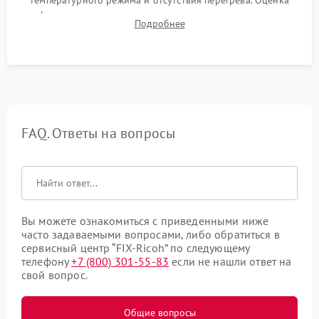
температурного режима и отсутствия перегрева. Оценка
фокуса, контрастности и цветопередачи на тестовых
Подробнее
таблицах. Проверка работы всех видеовходов и кнопок
управления.
FAQ. Ответы на вопросы
Вы можете ознакомиться с приведенными ниже
часто задаваемыми вопросами, либо обратиться в
сервисный центр “FIX-Ricoh” по следующему
телефону
+7 (800) 301-55-83
если не нашли ответ на
свой вопрос.
Общие вопросы