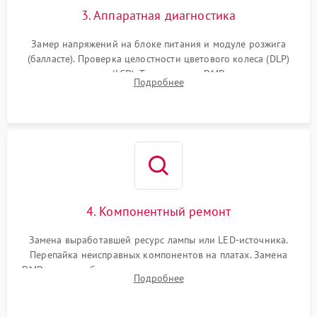
3. Аппаратная диагностика
Замер напряжений на блоке питания и модуле розжига
(балласте). Проверка целостности цветового колеса (DLP)
или поляризаторов (LCD). Тестирование DMD-чипа, датчиков
Подробнее
температуры и оптопар с помощью мультиметра и
осциллографа.
4. Компонентный ремонт
Замена выработавшей ресурс лампы или LED-источника.
Перепайка неисправных компонентов на платах. Замена
DMD-чипа при битых пикселях, установка нового цветового
Подробнее
колеса или восстановление сгоревших поляризационных
пленок.