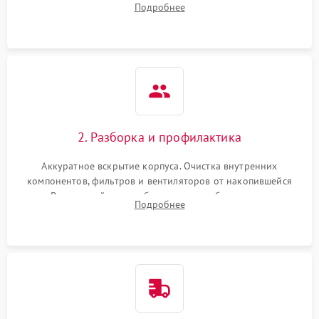
Подробнее
системы охлаждения по уровню шума вентиляторов.
2. Разборка и профилактика
Аккуратное вскрытие корпуса. Очистка внутренних
компонентов, фильтров и вентиляторов от накопившейся
пыли. Визуальный осмотр блока питания, балласта лампы и
Подробнее
материнской платы на наличие прогаров или вздутых
элементов.