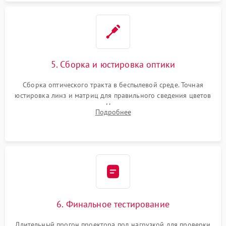
5. Сборка и юстировка оптики
Сборка оптического тракта в беспылевой среде. Точная
юстировка линз и матриц для правильного сведения цветов
и устранения размытия. Надежное подключение всех
Подробнее
шлейфов, установка датчиков и закрытие корпуса
устройства.
6. Финальное тестирование
Длительный прогон проектора под нагрузкой для проверки