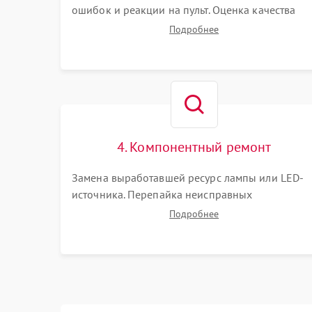
ошибок и реакции на пульт. Оценка качества
проекции, яркости лампы, наличия артефактов
Подробнее
(точки, пятна). Проверка работы системы
охлаждения по уровню шума вентиляторов.
4. Компонентный ремонт
Замена выработавшей ресурс лампы или LED-
источника. Перепайка неисправных
компонентов на платах. Замена DMD-чипа при
Подробнее
битых пикселях, установка нового цветового
колеса или восстановление сгоревших
поляризационных пленок.