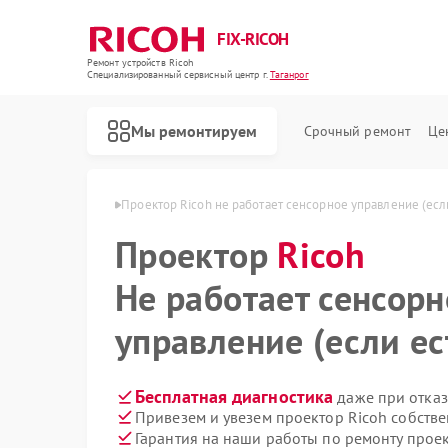
FIX-RICOH
Ремонт устройств Ricoh
Специализированный cервисный центр г.
Таганрог
Мы ремонтируем
Срочный ремонт
Це
в Ricoh в Таганроге
Проектор Ricoh не работает сенсорное управление (есл
Проектор
Ricoh
Не работает сенсорн
управление (если ес
Бесплатная диагностика
даже при отказ
Привезем и увезем проектор Ricoh собств
Гарантия на наши работы по ремонту прое