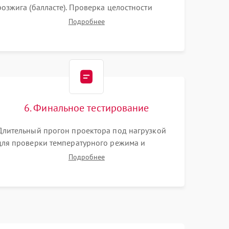
розжига (балласте). Проверка целостности
цветового колеса (DLP) или поляризаторов (LCD).
Подробнее
Тестирование DMD-чипа, датчиков температуры
и оптопар с помощью мультиметра и
осциллографа.
6. Финальное тестирование
Длительный прогон проектора под нагрузкой
для проверки температурного режима и
отсутствия перегрева. Оценка фокуса,
Подробнее
контрастности и цветопередачи на тестовых
таблицах. Проверка работы всех видеовходов и
кнопок управления.