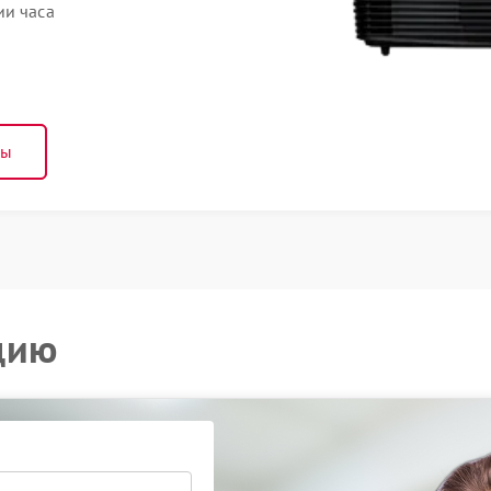
ии часа
ны
цию