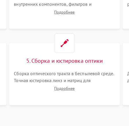
внутренних компонентов, фильтров и
вентиляторов от накопившейся пыли.
Подробнее
Визуальный осмотр блока питания, балласта
лампы и материнской платы на наличие
прогаров или вздутых элементов.
5. Сборка и юстировка оптики
Сборка оптического тракта в беспылевой среде.
Точная юстировка линз и матриц для
правильного сведения цветов и устранения
Подробнее
размытия. Надежное подключение всех
шлейфов, установка датчиков и закрытие
корпуса устройства.