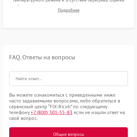
температурного режима и отсутствия перегрева. Оценка
фокуса, контрастности и цветопередачи на тестовых
Подробнее
таблицах. Проверка работы всех видеовходов и кнопок
управления.
FAQ. Ответы на вопросы
Вы можете ознакомиться с приведенными ниже
часто задаваемыми вопросами, либо обратиться в
сервисный центр “FIX-Ricoh” по следующему
телефону
+7 (800) 301-55-83
если не нашли ответ на
свой вопрос.
Общие вопросы