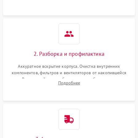
системы охлаждения по уровню шума вентиляторов.
2. Разборка и профилактика
Аккуратное вскрытие корпуса. Очистка внутренних
компонентов, фильтров и вентиляторов от накопившейся
пыли. Визуальный осмотр блока питания, балласта лампы и
Подробнее
материнской платы на наличие прогаров или вздутых
элементов.