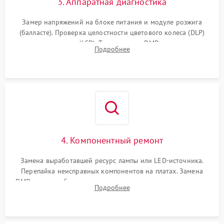
3. Аппаратная диагностика
Замер напряжений на блоке питания и модуле розжига
(балласте). Проверка целостности цветового колеса (DLP)
или поляризаторов (LCD). Тестирование DMD-чипа, датчиков
Подробнее
температуры и оптопар с помощью мультиметра и
осциллографа.
4. Компонентный ремонт
Замена выработавшей ресурс лампы или LED-источника.
Перепайка неисправных компонентов на платах. Замена
DMD-чипа при битых пикселях, установка нового цветового
Подробнее
колеса или восстановление сгоревших поляризационных
пленок.