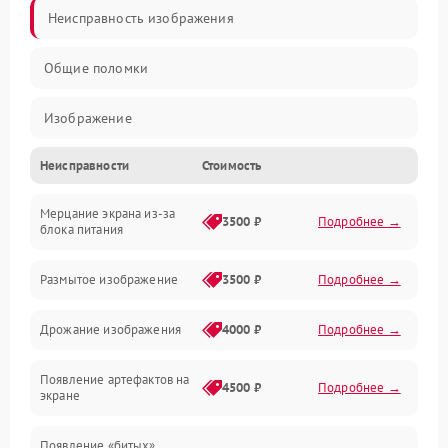
Неисправность изображения
Общие поломки
Изображение
Неисправности
Стоимость
Лампа подсветки
Мерцание экрана из-за
Неисправность управления и интерфейсов
3500 ₽
Подробнее →
блока питания
Прочие неисправности
Размытое изображение
3500 ₽
Подробнее →
Режим работы
Дрожание изображения
4000 ₽
Подробнее →
Неисправность звука
Появление артефактов на
4500 ₽
Подробнее →
экране
Появление «битых»