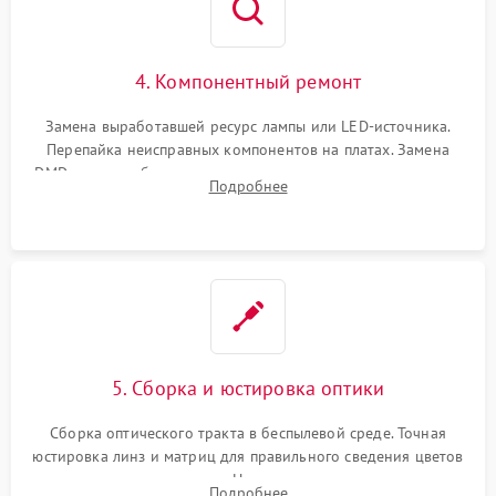
4. Компонентный ремонт
Замена выработавшей ресурс лампы или LED-источника.
Перепайка неисправных компонентов на платах. Замена
DMD-чипа при битых пикселях, установка нового цветового
Подробнее
колеса или восстановление сгоревших поляризационных
пленок.
5. Сборка и юстировка оптики
Сборка оптического тракта в беспылевой среде. Точная
юстировка линз и матриц для правильного сведения цветов
и устранения размытия. Надежное подключение всех
Подробнее