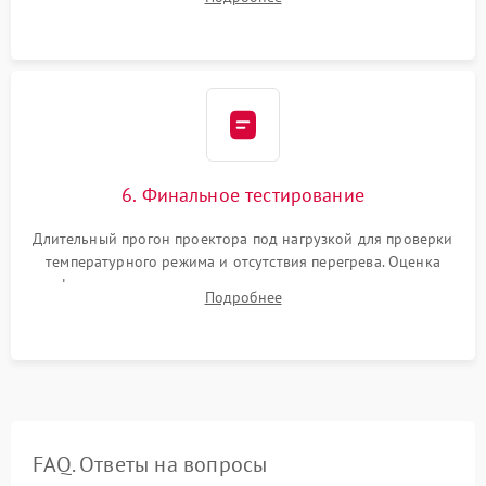
шлейфов, установка датчиков и закрытие корпуса
устройства.
6. Финальное тестирование
Длительный прогон проектора под нагрузкой для проверки
температурного режима и отсутствия перегрева. Оценка
фокуса, контрастности и цветопередачи на тестовых
Подробнее
таблицах. Проверка работы всех видеовходов и кнопок
управления.
FAQ. Ответы на вопросы