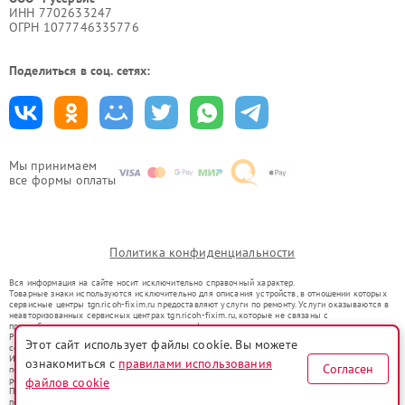
ИНН 7702633247
ОГРН 1077746335776
Поделиться в соц. сетях:
Мы принимаем
все формы оплаты
Политика конфиденциальности
Вся информация на сайте носит исключительно справочный характер.
Товарные знаки используются исключительно для описания устройств, в отношении которых
сервисные центры tgn.ricoh-fixim.ru предоставляют услуги по ремонту. Услуги оказываются в
неавторизованных сервисных центрах tgn.ricoh-fixim.ru, которые не связаны с
правообладателями товарных знаков или их официальными представителями.
Ремонт осуществляется для устройств, уже введенных в гражданский оборот в соответствии
Этот сайт использует файлы cookie. Вы можете
со статьей 1487 ГК РФ.
Использование товарных знаков не преследует цели индивидуализации услуг или введения
ознакомиться с
правилами использования
Согласен
потребителей в заблуждение, а служит для информирования о предоставляемых услугах по
ремонту техники указанных брендов.
файлов cookie
Представленная на сайте информация не является публичной офертой, определяемой
положениями Статьи 437(2) Гражданского кодекса РФ