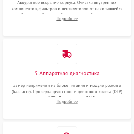
Аккуратное вскрытие корпуса. Очистка внутренних
компонентов, фильтров и вентиляторов от накопившейся
пыли. Визуальный осмотр блока питания, балласта лампы и
Подробнее
материнской платы на наличие прогаров или вздутых
элементов.
3. Аппаратная диагностика
Замер напряжений на блоке питания и модуле розжига
(балласте). Проверка целостности цветового колеса (DLP)
или поляризаторов (LCD). Тестирование DMD-чипа, датчиков
Подробнее
температуры и оптопар с помощью мультиметра и
осциллографа.