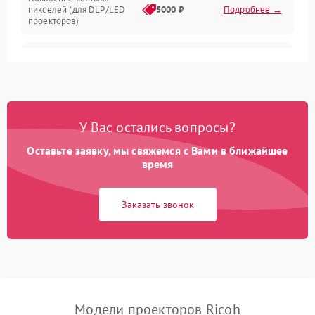
пикселей (для DLP/LED
5000 ₽
Подробнее →
проекторов)
Залипание изображения
4500 ₽
Подробнее →
(image retention)
Нестабильная яркость или
4000 ₽
Подробнее →
контраст
У Вас остались вопросы?
Неравномерная подсветка
Оставьте заявку, мы свяжемся с Вами в ближайшее
4500 ₽
Подробнее →
экрана
время
Не работает
Заказать звонок
автоматическая коррекция
3000 ₽
Подробнее →
трапеции (Keystone)
Проблемы с
масштабированием
3500 ₽
Подробнее →
изображения
Модели проекторов Ricoh