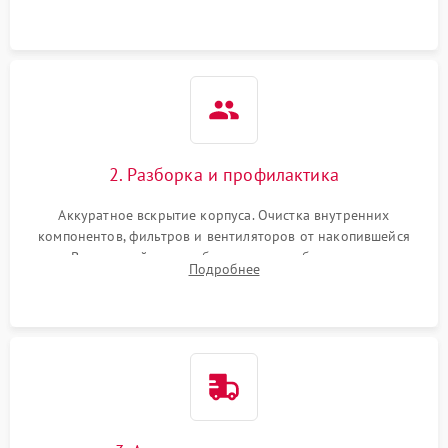
системы охлаждения по уровню шума вентиляторов.
2. Разборка и профилактика
Аккуратное вскрытие корпуса. Очистка внутренних
компонентов, фильтров и вентиляторов от накопившейся
пыли. Визуальный осмотр блока питания, балласта лампы и
Подробнее
материнской платы на наличие прогаров или вздутых
элементов.