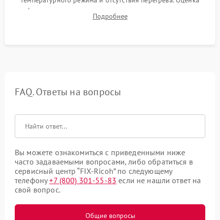
температурного режима и отсутствия перегрева. Оценка
фокуса, контрастности и цветопередачи на тестовых
Подробнее
таблицах. Проверка работы всех видеовходов и кнопок
управления.
FAQ. Ответы на вопросы
Вы можете ознакомиться с приведенными ниже
часто задаваемыми вопросами, либо обратиться в
сервисный центр “FIX-Ricoh” по следующему
телефону
+7 (800) 301-55-83
если не нашли ответ на
свой вопрос.
Общие вопросы