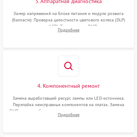
3. Аппаратная диагностика
Замер напряжений на блоке питания и модуле розжига
(балласте). Проверка целостности цветового колеса (DLP)
или поляризаторов (LCD). Тестирование DMD-чипа, датчиков
Подробнее
температуры и оптопар с помощью мультиметра и
осциллографа.
4. Компонентный ремонт
Замена выработавшей ресурс лампы или LED-источника.
Перепайка неисправных компонентов на платах. Замена
DMD-чипа при битых пикселях, установка нового цветового
Подробнее
колеса или восстановление сгоревших поляризационных
пленок.